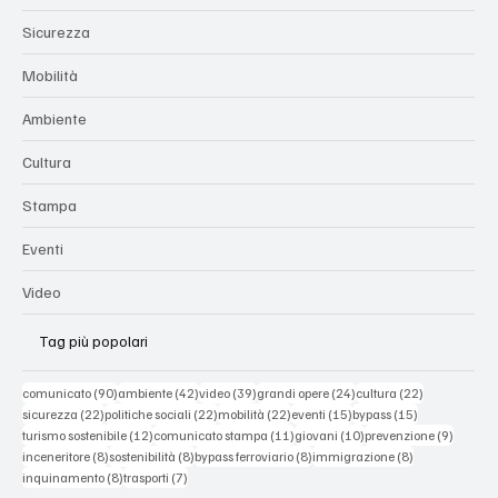
Sicurezza
Mobilità
Ambiente
Cultura
Stampa
Eventi
Video
Tag più popolari
90 post
42 post
39 post
24 post
22 post
comunicato
(90)
ambiente
(42)
video
(39)
grandi opere
(24)
cultura
(22)
22 post
22 post
22 post
15 post
15 post
sicurezza
(22)
politiche sociali
(22)
mobilità
(22)
eventi
(15)
bypass
(15)
12 post
11 post
10 post
9 post
turismo sostenibile
(12)
comunicato stampa
(11)
giovani
(10)
prevenzione
(9)
8 post
8 post
8 post
8 post
inceneritore
(8)
sostenibilità
(8)
bypass ferroviario
(8)
immigrazione
(8)
8 post
7 post
inquinamento
(8)
trasporti
(7)