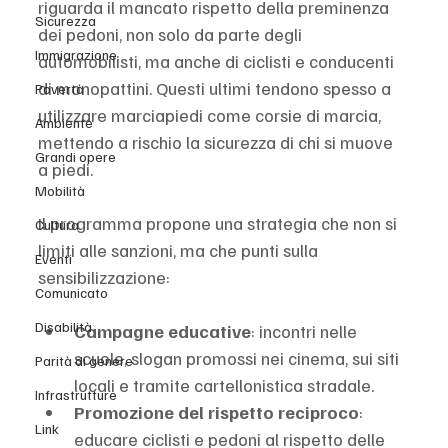
riguarda il mancato rispetto della preminenza 
Sicurezza
dei pedoni, non solo da parte degli 
Immigrazione
automobilisti, ma anche di ciclisti e conducenti 
di monopattini. Questi ultimi tendono spesso a 
Povertà
utilizzare marciapiedi come corsie di marcia, 
Ambiente
mettendo a rischio la sicurezza di chi si muove 
Grandi opere
a piedi.
Mobilità
Il programma propone una strategia che non si 
Cultura
limiti alle sanzioni, ma che punti sulla 
Eventi
sensibilizzazione:
Comunicato
Disabilità
Campagne educative
: incontri nelle 
scuole, slogan promossi nei cinema, sui siti 
Parità di genere
locali e tramite cartellonistica stradale.
Infrastrutture
Promozione del rispetto reciproco
: 
Link
educare ciclisti e pedoni al rispetto delle 