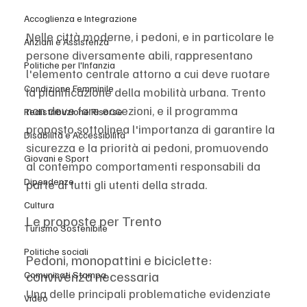
Accoglienza e Integrazione
Nelle città moderne, i pedoni, e in particolare le 
Anziani e Assistenza
persone diversamente abili, rappresentano 
Politiche per l'Infanzia
l'elemento centrale attorno a cui deve ruotare 
Condizione Femminile
la pianificazione della mobilità urbana. Trento 
non deve fare eccezioni, e il programma 
Redistribuzione Risorse
proposto sottolinea l'importanza di garantire la 
Disabilità e Accessibilità
sicurezza e la priorità ai pedoni, promuovendo 
Giovani e Sport
al contempo comportamenti responsabili da 
Dipendenze
parte di tutti gli utenti della strada.
Cultura
Le proposte per Trento
Turismo Sostenibile
Politiche sociali
Pedoni, monopattini e biciclette: 
convivenza necessaria
Comunicati Stampa
Una delle principali problematiche evidenziate 
Video