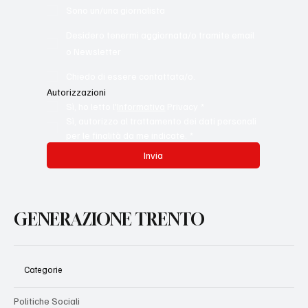
Sono un/una giornalista
Desidero tenermi aggiornata/o tramite email
o Newsletter
Chiedo di essere contattata/o.
Autorizzazioni
Sì, ho letto l'
Informativa
 Privacy
*
Sì, autorizzo al trattamento dei dati personali 
per le finalità da me indicate.
*
Invia
GENERAZIONE TRENTO
Categorie
Politiche Sociali