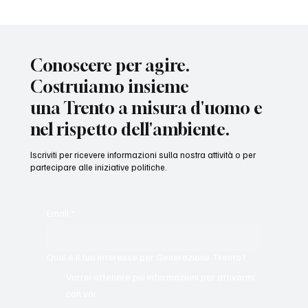
Hub San Lorenzo: più ci avviciniamo
all’apertura, più emergono domande
Conoscere per agire.
Costruiamo insieme
una Trento a misura d'uomo e
nel rispetto dell'ambiente.
Iscriviti per ricevere informazioni sulla nostra attività o per
partecipare alle iniziative politiche.
Email
*
Qual è il tuo interesse per Generazione Trento?
Vorrei ottenere più informazioni per attivarmi
con voi