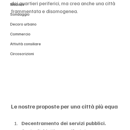
dei quartieri periferici, ma crea anche una città 
Mozioni
frammentata e disomogenea.
Sondaggio
Decoro urbano
Commercio
Attività consiliare
Circoscrizioni
Le nostre proposte per una città più equa
Decentramento dei servizi pubblici. 