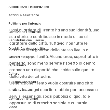
Accoglienza e Integrazione
Anziani e Assistenza
Politiche per l'Infanzia
Ogni quartiere di Trento ha una sua identità, una 
Condizione Femminile
sua storia, e contribuisce in modo unico al 
Redistribuzione Risorse
carattere della città. Tuttavia, non tutte le 
Disabilità e Accessibilità
circoscrizioni godono dello stesso livello di 
servizi e opportunità. Alcune aree, soprattutto in 
Giovani e Sport
periferia, sono meno servite rispetto al centro, 
Dipendenze
creando una disparità che incide sulla qualità 
Cultura
della vita dei cittadini.
Turismo Sostenibile
Generazione Trento vuole costruire una città 
unita, dove ogni quartiere abbia pari accesso a 
Politiche sociali
servizi essenziali, spazi pubblici di qualità e 
Comunicati Stampa
opportunità di crescita sociale e culturale.
Video