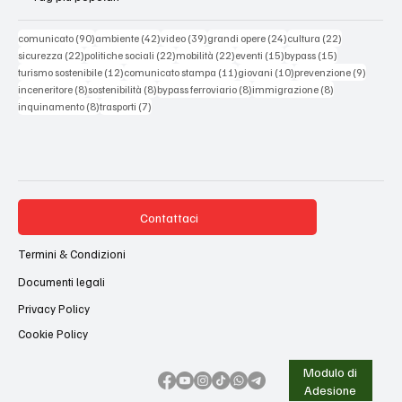
90 post
42 post
39 post
24 post
22 post
comunicato
(90)
ambiente
(42)
video
(39)
grandi opere
(24)
cultura
(22)
22 post
22 post
22 post
15 post
15 post
sicurezza
(22)
politiche sociali
(22)
mobilità
(22)
eventi
(15)
bypass
(15)
12 post
11 post
10 post
9 post
turismo sostenibile
(12)
comunicato stampa
(11)
giovani
(10)
prevenzione
(9)
8 post
8 post
8 post
8 post
inceneritore
(8)
sostenibilità
(8)
bypass ferroviario
(8)
immigrazione
(8)
8 post
7 post
inquinamento
(8)
trasporti
(7)
Contattaci
Termini & Condizioni
Documenti legali
Privacy Policy
Cookie Policy
Modulo di
Adesione