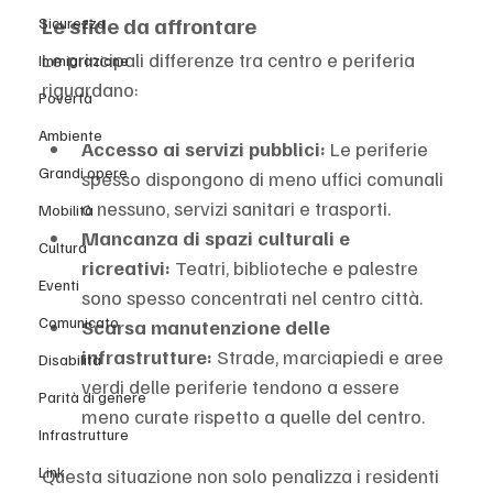
Le sfide da affrontare
Sicurezza
Le principali differenze tra centro e periferia 
Immigrazione
riguardano:
Povertà
Ambiente
Accesso ai servizi pubblici:
 Le periferie 
Grandi opere
spesso dispongono di meno uffici comunali 
o nessuno, servizi sanitari e trasporti.
Mobilità
Mancanza di spazi culturali e 
Cultura
ricreativi:
 Teatri, biblioteche e palestre 
Eventi
sono spesso concentrati nel centro città.
Comunicato
Scarsa manutenzione delle 
infrastrutture:
 Strade, marciapiedi e aree 
Disabilità
verdi delle periferie tendono a essere 
Parità di genere
meno curate rispetto a quelle del centro.
Infrastrutture
Link
Questa situazione non solo penalizza i residenti 