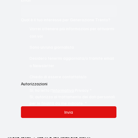
Qual è il tuo interesse per Generazione Trento?
Vorrei ottenere più informazioni per attivarmi
con voi
Sono un/una giornalista
Desidero tenermi aggiornata/o tramite email
o Newsletter
Chiedo di essere contattata/o.
Autorizzazioni
Sì, ho letto l'
Informativa
 Privacy
*
Sì, autorizzo al trattamento dei dati personali 
per le finalità da me indicate.
*
Invia