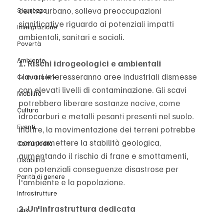
centro urbano, solleva preoccupazioni 
Sicurezza
significative riguardo ai potenziali impatti 
Immigrazione
ambientali, sanitari e sociali.
Povertà
Ambiente
1. Rischi idrogeologici e ambientali
I lavori interesseranno aree industriali dismesse 
Grandi opere
con elevati livelli di contaminazione. Gli scavi 
Mobilità
potrebbero liberare sostanze nocive, come 
Cultura
idrocarburi e metalli pesanti presenti nel suolo. 
Eventi
Inoltre, la movimentazione dei terreni potrebbe 
compromettere la stabilità geologica, 
Comunicato
aumentando il rischio di frane e smottamenti, 
Disabilità
con potenziali conseguenze disastrose per 
Parità di genere
l'ambiente e la popolazione.
Infrastrutture
2. Un'infrastruttura dedicata 
Link