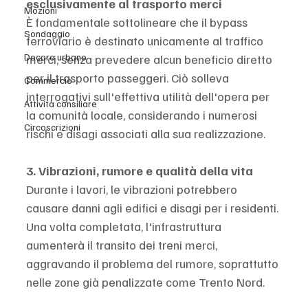
esclusivamente al trasporto merci
Mozioni
È fondamentale sottolineare che il bypass 
Sondaggio
ferroviario è destinato unicamente al traffico 
Decoro urbano
merci, senza prevedere alcun beneficio diretto 
per il trasporto passeggeri. Ciò solleva 
Commercio
interrogativi sull'effettiva utilità dell'opera per 
Attività consiliare
la comunità locale, considerando i numerosi 
Circoscrizioni
rischi e disagi associati alla sua realizzazione.
3. Vibrazioni, rumore e qualità della vita
Durante i lavori, le vibrazioni potrebbero 
causare danni agli edifici e disagi per i residenti. 
Una volta completata, l'infrastruttura 
aumenterà il transito dei treni merci, 
aggravando il problema del rumore, soprattutto 
nelle zone già penalizzate come Trento Nord.