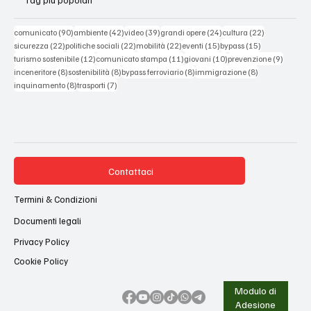
Tag più popolari
90 post
42 post
39 post
24 post
22 post
comunicato
(90)
ambiente
(42)
video
(39)
grandi opere
(24)
cultura
(22)
22 post
22 post
22 post
15 post
15 post
sicurezza
(22)
politiche sociali
(22)
mobilità
(22)
eventi
(15)
bypass
(15)
12 post
11 post
10 post
9 post
turismo sostenibile
(12)
comunicato stampa
(11)
giovani
(10)
prevenzione
(9)
8 post
8 post
8 post
8 post
inceneritore
(8)
sostenibilità
(8)
bypass ferroviario
(8)
immigrazione
(8)
8 post
7 post
inquinamento
(8)
trasporti
(7)
Contattaci
Termini & Condizioni
Documenti legali
Privacy Policy
Cookie Policy
Modulo di
Adesione