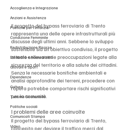
Accoglienza e Integrazione
Anziani e Assistenza
Il progetto del bypass ferroviario di Trento 
Politiche per l'Infanzia
rappresenta una delle opere infrastrutturali più 
Condizione Femminile
discusse degli ultimi anni. Sebbene lo sviluppo 
Redistribuzione Risorse
sostenibile sia un obiettivo condiviso, il progetto 
attuale solleva serie preoccupazioni legate alla 
Disabilità e Accessibilità
sicurezza del territorio e alla salute dei cittadini. 
Giovani e Sport
Senza le necessarie bonifiche ambientali e 
Dipendenze
analisi approfondite dei terreni, procedere con 
Cultura
l’opera potrebbe comportare rischi significativi 
per la comunità.
Turismo Sostenibile
Politiche sociali
I problemi delle aree coinvolte
Comunicati Stampa
Il progetto del bypass ferroviario di Trento, 
Video
concepito per deviare il traffico merci dal 