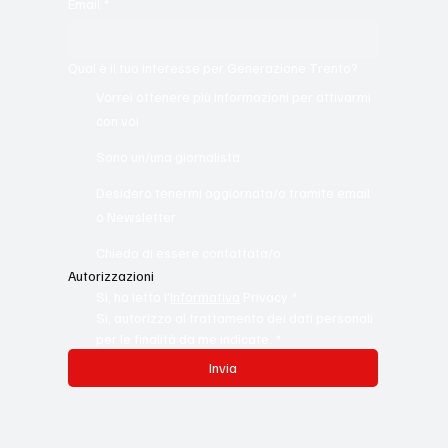
Email
*
Qual è il tuo interesse per Generazione Trento?
Vorrei ottenere più informazioni per attivarmi
con voi
Sono un/una giornalista
Desidero tenermi aggiornata/o tramite email
o Newsletter
Chiedo di essere contattata/o.
Autorizzazioni
Sì, ho letto l'
Informativa
 Privacy
*
Sì, autorizzo al trattamento dei dati personali 
per le finalità da me indicate.
*
Invia