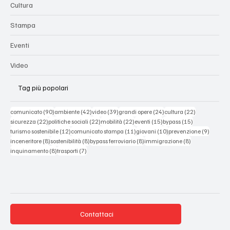
Cultura
Stampa
Eventi
Video
Tag più popolari
90 post
42 post
39 post
24 post
22 post
comunicato
(90)
ambiente
(42)
video
(39)
grandi opere
(24)
cultura
(22)
22 post
22 post
22 post
15 post
15 post
sicurezza
(22)
politiche sociali
(22)
mobilità
(22)
eventi
(15)
bypass
(15)
12 post
11 post
10 post
9 post
turismo sostenibile
(12)
comunicato stampa
(11)
giovani
(10)
prevenzione
(9)
8 post
8 post
8 post
8 post
inceneritore
(8)
sostenibilità
(8)
bypass ferroviario
(8)
immigrazione
(8)
8 post
7 post
inquinamento
(8)
trasporti
(7)
Contattaci