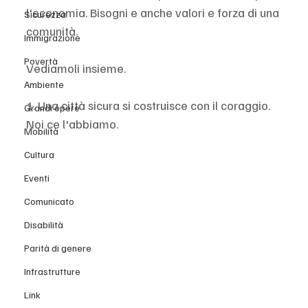
l'economia. Bisogni e anche valori e forza di una 
Sicurezza
comunità.
Immigrazione
Povertà
Vediamoli insieme.
Ambiente
1. Una città sicura si costruisce con il coraggio. 
Grandi opere
Noi ce l'abbiamo.
Mobilità
Cultura
Eventi
Comunicato
Disabilità
Parità di genere
Infrastrutture
Link