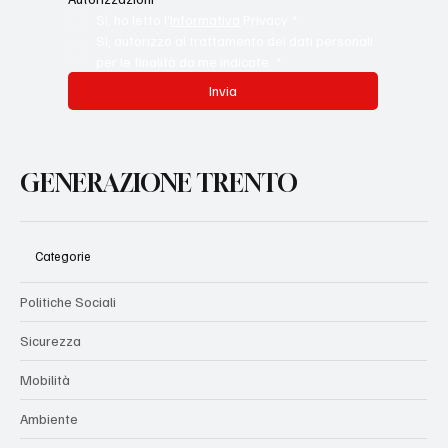
Sì, ho letto l'
Informativa
 Privacy
*
Sì, autorizzo al trattamento dei dati personali 
per le finalità da me indicate.
*
Invia
GENERAZIONE TRENTO
Categorie
Politiche Sociali
Sicurezza
Mobilità
Ambiente