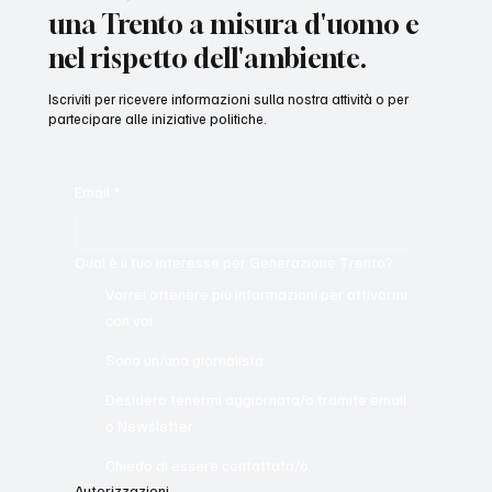
una Trento a misura d'uomo e
nel rispetto dell'ambiente.
Iscriviti per ricevere informazioni sulla nostra attività o per
partecipare alle iniziative politiche.
Email
*
Qual è il tuo interesse per Generazione Trento?
Vorrei ottenere più informazioni per attivarmi
con voi
Sono un/una giornalista
Desidero tenermi aggiornata/o tramite email
o Newsletter
Chiedo di essere contattata/o.
Autorizzazioni