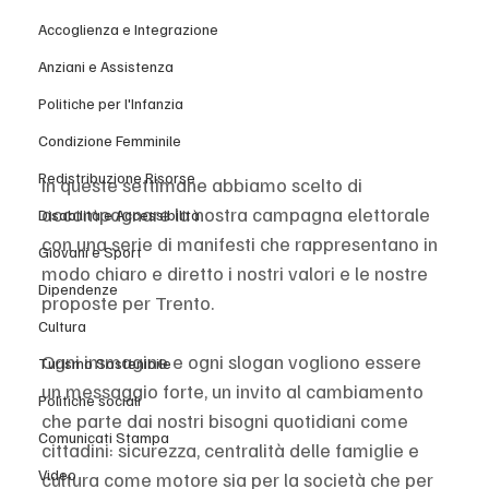
Accoglienza e Integrazione
Anziani e Assistenza
Politiche per l'Infanzia
Condizione Femminile
Redistribuzione Risorse
In queste settimane abbiamo scelto di 
accompagnare la nostra campagna elettorale 
Disabilità e Accessibilità
con una serie di manifesti che rappresentano in 
Giovani e Sport
modo chiaro e diretto i nostri valori e le nostre 
Dipendenze
proposte per Trento. 
Cultura
Ogni immagine e ogni slogan vogliono essere 
Turismo Sostenibile
un messaggio forte, un invito al cambiamento 
Politiche sociali
che parte dai nostri bisogni quotidiani come 
Comunicati Stampa
cittadini: sicurezza, centralità delle famiglie e 
Video
cultura come motore sia per la società che per 