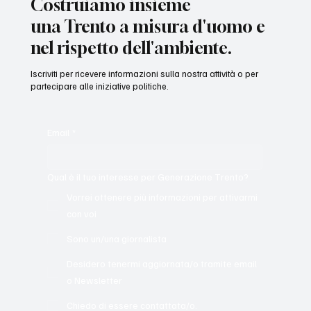
Costruiamo insieme
una Trento a misura d'uomo e
nel rispetto dell'ambiente.
Iscriviti per ricevere informazioni sulla nostra attività o per
partecipare alle iniziative politiche.
Email
*
Qual è il tuo interesse per Generazione Trento?
Vorrei ottenere più informazioni per attivarmi
con voi
Sono un/una giornalista
Desidero tenermi aggiornata/o tramite email
o Newsletter
Chiedo di essere contattata/o.