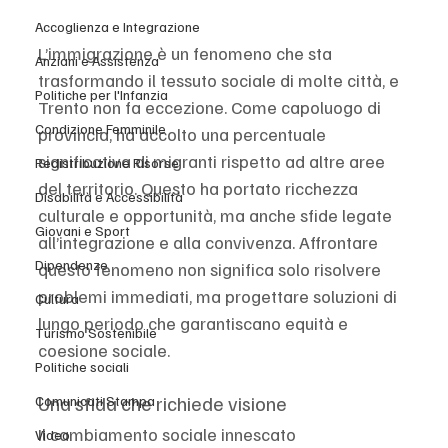
Accoglienza e Integrazione
L’immigrazione è un fenomeno che sta 
Anziani e Assistenza
trasformando il tessuto sociale di molte città, e 
Politiche per l'Infanzia
Trento non fa eccezione. Come capoluogo di 
Condizione Femminile
provincia, ha accolto una percentuale 
significativa di migranti rispetto ad altre aree 
Redistribuzione Risorse
del territorio. Questo ha portato ricchezza 
Disabilità e Accessibilità
culturale e opportunità, ma anche sfide legate 
Giovani e Sport
all’integrazione e alla convivenza. Affrontare 
Dipendenze
questo fenomeno non significa solo risolvere 
problemi immediati, ma progettare soluzioni di 
Cultura
lungo periodo che garantiscano equità e 
Turismo Sostenibile
coesione sociale.
Politiche sociali
Una sfida che richiede visione
Comunicati Stampa
Il cambiamento sociale innescato 
Video