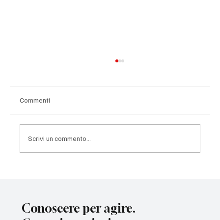
Commenti
Scrivi un commento...
Cittadinanza di comunità: come abbiamo
migliorato la delibera
Conoscere per agire.