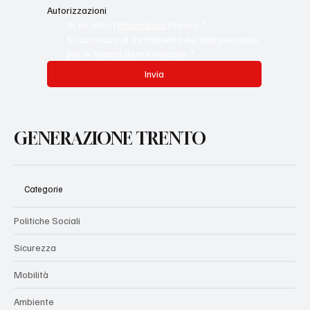
Autorizzazioni
Sì, ho letto l'
Informativa
 Privacy
*
Sì, autorizzo al trattamento dei dati personali 
per le finalità da me indicate.
*
Invia
GENERAZIONE TRENTO
Categorie
Politiche Sociali
Sicurezza
Mobilità
Ambiente