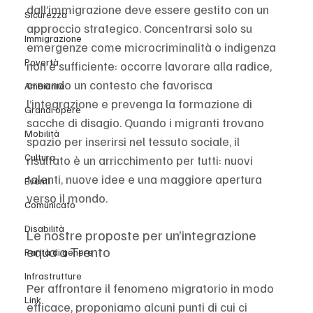
dall’immigrazione deve essere gestito con un 
Sicurezza
approccio strategico. Concentrarsi solo su 
Immigrazione
emergenze come microcriminalità o indigenza 
Povertà
non è sufficiente: occorre lavorare alla radice, 
creando un contesto che favorisca 
Ambiente
l’integrazione e prevenga la formazione di 
Grandi opere
sacche di disagio. Quando i migranti trovano 
Mobilità
spazio per inserirsi nel tessuto sociale, il 
Cultura
risultato è un arricchimento per tutti: nuovi 
talenti, nuove idee e una maggiore apertura 
Eventi
verso il mondo.
Comunicato
Disabilità
Le nostre proposte per un’integrazione 
equa a Trento
Parità di genere
Infrastrutture
Per affrontare il fenomeno migratorio in modo 
Link
efficace, proponiamo alcuni punti di cui ci 