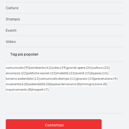
Cultura
Stampa
Eventi
Video
Tag più popolari
90 post
42 post
39 post
24 post
22 post
comunicato
(90)
ambiente
(42)
video
(39)
grandi opere
(24)
cultura
(22)
22 post
22 post
22 post
15 post
15 post
sicurezza
(22)
politiche sociali
(22)
mobilità
(22)
eventi
(15)
bypass
(15)
12 post
11 post
10 post
9 post
turismo sostenibile
(12)
comunicato stampa
(11)
giovani
(10)
prevenzione
(9)
8 post
8 post
8 post
8 post
inceneritore
(8)
sostenibilità
(8)
bypass ferroviario
(8)
immigrazione
(8)
8 post
7 post
inquinamento
(8)
trasporti
(7)
Contattaci