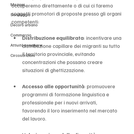
Mozioni
occuperemo direttamente o di cui ci faremo 
soggetti promotori di proposte presso gli organi 
Sondaggio
competenti:
Decoro urbano
Commercio
Distribuzione equilibrata
: incentivare una 
distribuzione capillare dei migranti su tutto 
Attività consiliare
il territorio provinciale, evitando 
Circoscrizioni
concentrazioni che possano creare 
situazioni di ghettizzazione.
Accesso alle opportunità
: promuovere 
programmi di formazione linguistica e 
professionale per i nuovi arrivati, 
favorendo il loro inserimento nel mercato 
del lavoro.