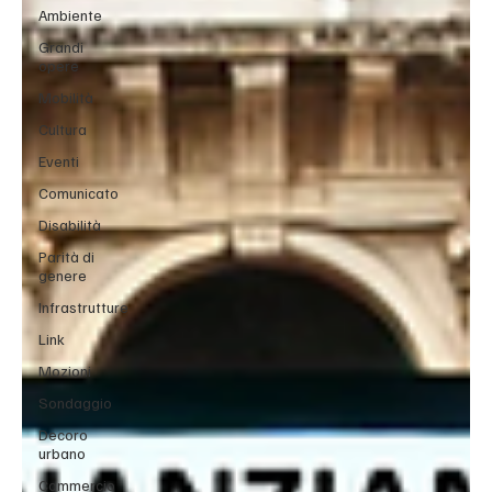
Ambiente
Grandi
opere
Mobilità
Cultura
Eventi
Comunicato
Disabilità
Parità di
genere
Infrastrutture
Link
Mozioni
Sondaggio
Decoro
urbano
Commercio