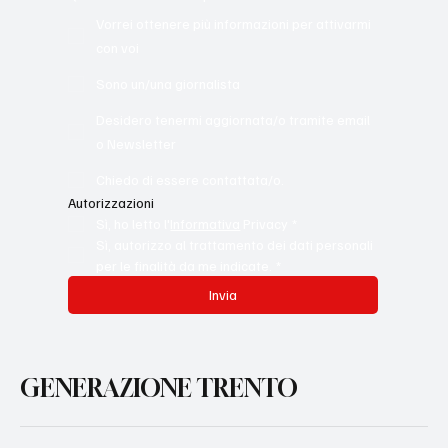
Qual è il tuo interesse per Generazione Trento?
Vorrei ottenere più informazioni per attivarmi
con voi
Sono un/una giornalista
Desidero tenermi aggiornata/o tramite email
o Newsletter
Chiedo di essere contattata/o.
Autorizzazioni
Sì, ho letto l'
Informativa
 Privacy
*
Sì, autorizzo al trattamento dei dati personali 
per le finalità da me indicate.
*
Invia
GENERAZIONE TRENTO