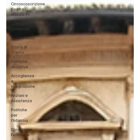
Circoscoscrizione
Centro
storico-Pi
Consiglio
comunale
Idroelettrico
Storia di
Trento
Politiche
abitative
Accoglienza
e
Integrazione
Anziani e
Assistenza
Politiche
per
l'Infanzia
Condizione
Femminile