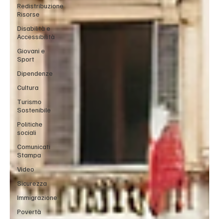
Redistribuzione
Risorse
Disabilità e
Accessibilità
Giovani e
Sport
Dipendenze
Cultura
Turismo
Sostenibile
Politiche
sociali
Comunicati
Stampa
Video
Sicurezza
Immigrazione
Povertà