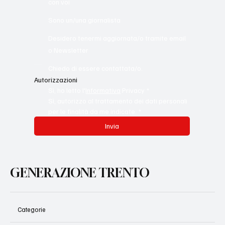
Vorrei ottenere più informazioni per attivarmi
con voi
Sono un/una giornalista
Desidero tenermi aggiornata/o tramite email
o Newsletter
Chiedo di essere contattata/o.
Autorizzazioni
Sì, ho letto l'
Informativa
 Privacy
*
Sì, autorizzo al trattamento dei dati personali 
per le finalità da me indicate.
*
Invia
GENERAZIONE TRENTO