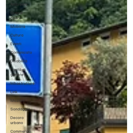
Ambiente
Grandi
opere
Mobilità
Cultura
Eventi
Comunicato
Disabilità
Parità di
genere
Infrastrutture
Link
Mozioni
Sondaggio
Decoro
urbano
Commercio