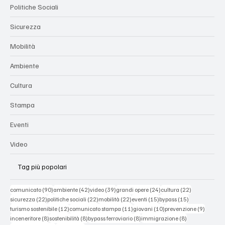
Categorie
Politiche Sociali
Sicurezza
Mobilità
Ambiente
Cultura
Stampa
Eventi
Video
Tag più popolari
90 post
42 post
39 post
24 post
22 post
comunicato
(90)
ambiente
(42)
video
(39)
grandi opere
(24)
cultura
(22)
22 post
22 post
22 post
15 post
15 post
sicurezza
(22)
politiche sociali
(22)
mobilità
(22)
eventi
(15)
bypass
(15)