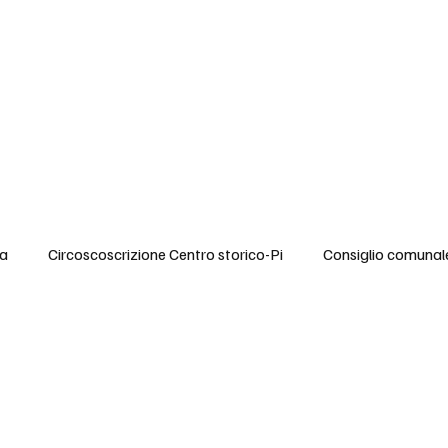
rezza
Mobilità
Ambiente
Cultura
Eventi
Video
Stampa
ca
Circoscoscrizione Centro storico-Pi
Consiglio comunal
Anziani e Assistenza
Politiche per l'Infanzia
Condizion
endenze
Cultura
Turismo Sostenibile
Politiche socia