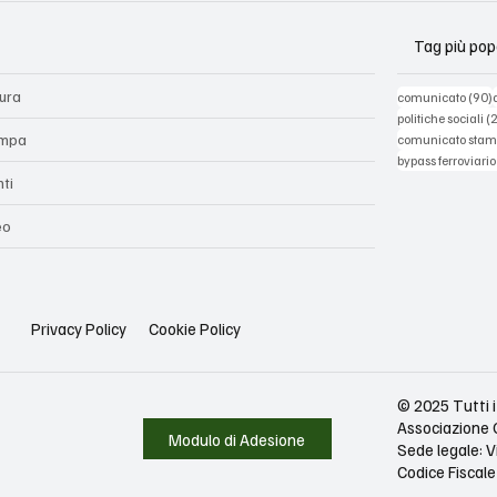
Tag più pop
tura
comunicato
(90)
politiche sociali
(
mpa
comunicato sta
bypass ferroviario
nti
eo
Privacy Policy
Cookie Policy
© 2025 Tutti i 
Associazione 
Modulo di Adesione
Sede legale: V
Codice Fisca