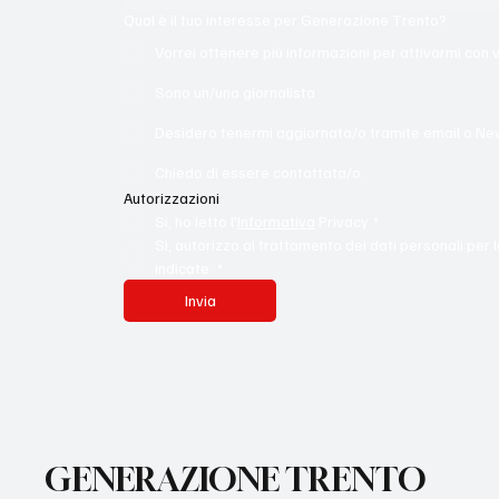
Qual è il tuo interesse per Generazione Trento?
Vorrei ottenere più informazioni per attivarmi con 
Sono un/una giornalista
Desidero tenermi aggiornata/o tramite email o Ne
Chiedo di essere contattata/o.
Autorizzazioni
Sì, ho letto l'
Informativa
 Privacy
*
Sì, autorizzo al trattamento dei dati personali per l
indicate.
*
Invia
GENERAZIONE TRENTO