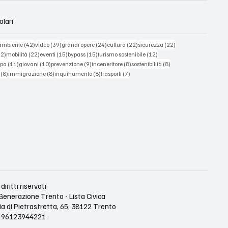
olari
90 post
42 post
39 post
24 post
22 post
22 post
ambiente
(42)
video
(39)
grandi opere
(24)
cultura
(22)
sicurezza
(22)
22 post
22 post
15 post
15 post
12 post
22)
mobilità
(22)
eventi
(15)
bypass
(15)
turismo sostenibile
(12)
11 post
10 post
9 post
8 post
8 post
mpa
(11)
giovani
(10)
prevenzione
(9)
inceneritore
(8)
sostenibilità
(8)
8 post
8 post
8 post
7 post
(8)
immigrazione
(8)
inquinamento
(8)
trasporti
(7)
diritti riservati
Generazione Trento - Lista Civica
ia di Pietrastretta, 65, 38122 Trento
le 96123944221