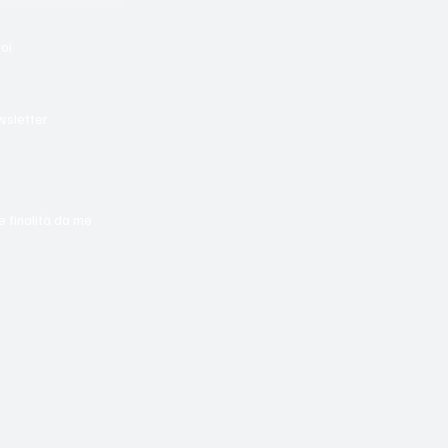
voi
wsletter
e finalità da me 