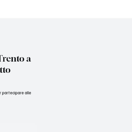
rento a
tto
er partecipare alle