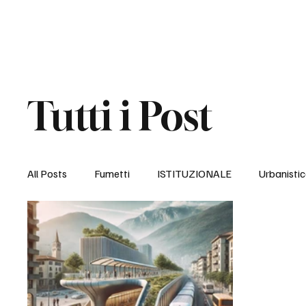
Home
Timer Civico
Politiche Sociali
Sicu
Tutti i Post
All Posts
Fumetti
ISTITUZIONALE
Urbanisti
Politiche abitative
Accoglienza e Integrazione
Disabilità e Accessibilità
Giovani e Sport
Dip