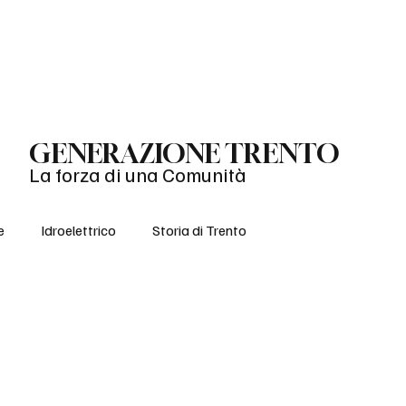
Chi è Geat?
Contatti
Adesione
BLOG
GENERAZIONE TRENTO
La forza di una Comunità
e
Idroelettrico
Storia di Trento
e Femminile
Redistribuzione Risorse
li
Comunicati Stampa
Video
Sicurezza