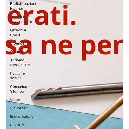
Redistribuzione
Risorse
Disabilità e
Accessibilità
Giovani e
Sport
Dipendenze
Cultura
Turismo
Sostenibile
Politiche
sociali
Comunicati
Stampa
Video
Sicurezza
Immigrazione
Povertà