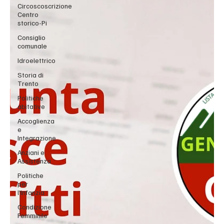
Circoscoscrizione
Centro
storico-Pi
Consiglio
comunale
Idroelettrico
Storia di
Trento
Politiche
abitative
Accoglienza
e
Integrazione
Anziani e
Assistenza
Politiche
per
l'Infanzia
Condizione
Femminile