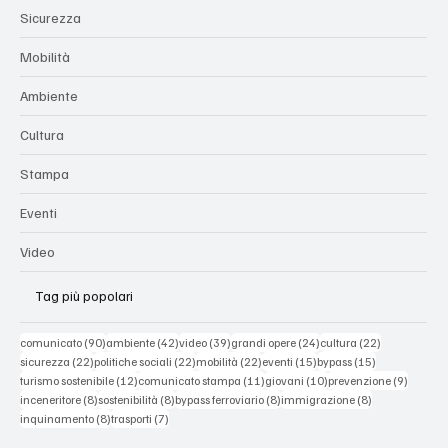
Politiche Sociali
Sicurezza
Mobilità
Ambiente
Cultura
Stampa
Eventi
Video
Tag più popolari
90 post
42 post
39 post
24 post
22 post
comunicato
(90)
ambiente
(42)
video
(39)
grandi opere
(24)
cultura
(22)
22 post
22 post
22 post
15 post
15 post
sicurezza
(22)
politiche sociali
(22)
mobilità
(22)
eventi
(15)
bypass
(15)
12 post
11 post
10 post
9 post
turismo sostenibile
(12)
comunicato stampa
(11)
giovani
(10)
prevenzione
(9)
8 post
8 post
8 post
8 post
inceneritore
(8)
sostenibilità
(8)
bypass ferroviario
(8)
immigrazione
(8)