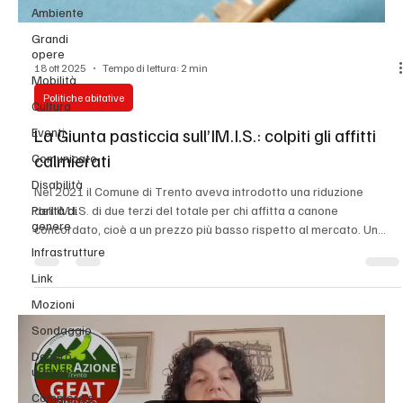
Ambiente
Grandi
opere
Mobilità
Cultura
18 ott 2025
Tempo di lettura: 2 min
Eventi
Politiche abitative
Comunicato
La Giunta pasticcia sull’IM.I.S.: colpiti gli affitti
Disabilità
calmierati
Parità di
genere
Nel 2021 il Comune di Trento aveva introdotto una riduzione
dell’IM.I.S. di due terzi del totale per chi affitta a canone
Infrastrutture
concordato, cioè a un prezzo più basso rispetto al mercato. Un
Link
segnale giusto, per incentivare affitti accessibili e contrastare
Mozioni
l’emergenza abitativa presente in città. Ma c’è un dettaglio che in
pochi ricordano: nello stesso momento la Giunta ha alzato
Sondaggio
l’aliquota generale dell’imposta, dal 8,9 al 10,5 per mille. In pratica,
Decoro
mentre da una parte concedeva
urbano
Commercio