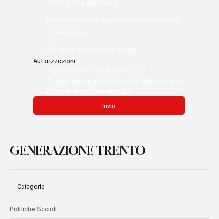
con voi
Sono un/una giornalista
Desidero tenermi aggiornata/o tramite email
o Newsletter
Chiedo di essere contattata/o.
Autorizzazioni
Sì, ho letto l'
Informativa
 Privacy
*
Sì, autorizzo al trattamento dei dati personali 
per le finalità da me indicate.
*
Invia
GENERAZIONE TRENTO
Categorie