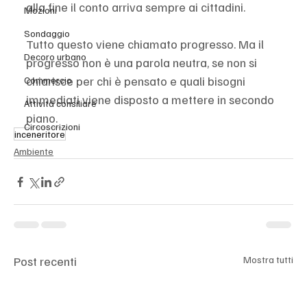
alla fine il conto arriva sempre ai cittadini.
Mozioni
Sondaggio
Tutto questo viene chiamato progresso. Ma il 
Decoro urbano
progresso non è una parola neutra, se non si 
chiarisce per chi è pensato e quali bisogni 
Commercio
immediati viene disposto a mettere in secondo 
Attività consiliare
piano.
Circoscrizioni
inceneritore
Ambiente
Post recenti
Mostra tutti