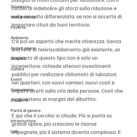
Sicurezza
rischio di indebolire gli sforzi sulla riduzione e 
sulla raccolta differenziata, se non si accetta di 
Immigrazione
importare rifiuti da fuori territorio.
Povertà
Ambiente
C’è poi un aspetto che merita chiarezza. Senza 
Grandi opere
una rete di teleriscaldamento già esistente, un 
impianto di questo tipo non è solo un 
Mobilità
inceneritore: richiede ulteriori investimenti 
Cultura
pubblici per realizzare chilometri di tubazioni 
Eventi
nei quartieri, con nuovi cantieri, nuovi costi e 
Comunicato
impatti diretti sulla vita delle persone. Costi che 
oggi restano ai margini del dibattito.
Disabilità
Parità di genere
È qui che il cerchio si chiude. Più si punta su 
Infrastrutture
grandi opere, più crescono le risorse 
impegnate, più il sistema diventa complesso. E 
Link