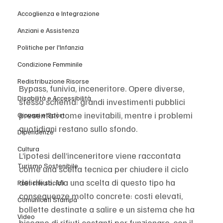
Accoglienza e Integrazione
Anziani e Assistenza
Politiche per l'Infanzia
Condizione Femminile
Redistribuzione Risorse
Bypass, funivia, inceneritore. Opere diverse, 
Disabilità e Accessibilità
stesso schema: grandi investimenti pubblici 
presentati come inevitabili, mentre i problemi 
Giovani e Sport
quotidiani restano sullo sfondo.
Dipendenze
Cultura
L’ipotesi dell’inceneritore viene raccontata 
Turismo Sostenibile
come una scelta tecnica per chiudere il ciclo 
dei rifiuti. Ma una scelta di questo tipo ha 
Politiche sociali
conseguenze molto concrete: costi elevati, 
Comunicati Stampa
bollette destinate a salire e un sistema che ha 
Video
bisogno di rifiuti costanti per funzionare, con il 