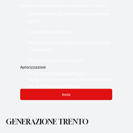
Qual è il tuo interesse per Generazione Trento?
Vorrei ottenere più informazioni per attivarmi
con voi
Sono un/una giornalista
Desidero tenermi aggiornata/o tramite email
o Newsletter
Chiedo di essere contattata/o.
Autorizzazioni
Sì, ho letto l'
Informativa
 Privacy
*
Sì, autorizzo al trattamento dei dati personali 
per le finalità da me indicate.
*
Invia
GENERAZIONE TRENTO