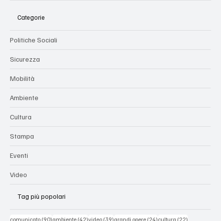
Categorie
Politiche Sociali
Sicurezza
Mobilità
Ambiente
Cultura
Stampa
Eventi
Video
Tag più popolari
90 post
42 post
39 post
24 post
22 post
comunicato
(90)
ambiente
(42)
video
(39)
grandi opere
(24)
cultura
(22)