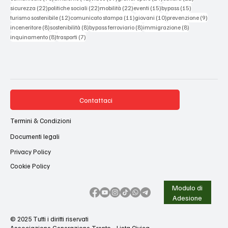
22 post
22 post
22 post
15 post
15 post
sicurezza
(22)
politiche sociali
(22)
mobilità
(22)
eventi
(15)
bypass
(15)
12 post
11 post
10 post
9 post
turismo sostenibile
(12)
comunicato stampa
(11)
giovani
(10)
prevenzione
(9)
8 post
8 post
8 post
8 post
inceneritore
(8)
sostenibilità
(8)
bypass ferroviario
(8)
immigrazione
(8)
8 post
7 post
inquinamento
(8)
trasporti
(7)
Contattaci
Termini & Condizioni
Documenti legali
Privacy Policy
Cookie Policy
Modulo di
Adesione
© 2025 Tutti i diritti riservati