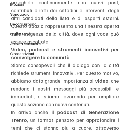
arricchirlo continuamente con nuovi post, 
Mozioni
contributi diretti dei cittadini e interventi degli 
Sondaggio
altri candidati della lista e di esperti esterni. 
Decoro urbano
Questo spazio rappresenta una finestra aperta 
sulle esigenze della città, dove ogni voce può 
Commercio
essere ascoltata.
Attività consiliare
Video, podcast e strumenti innovativi per 
Circoscrizioni
coinvolgere la comunità
Siamo consapevoli che il dialogo con la città 
richiede strumenti innovativi. Per questo motivo, 
abbiamo dato grande importanza ai 
video
, che 
rendono i nostri messaggi più accessibili e 
immediati, e stiamo lavorando per ampliare 
questa sezione con nuovi contenuti.
In arrivo anche il 
podcast di Generazione 
Trento
, un format pensato per approfondire i 
temi che ci stanno più a cuore, attraverso 