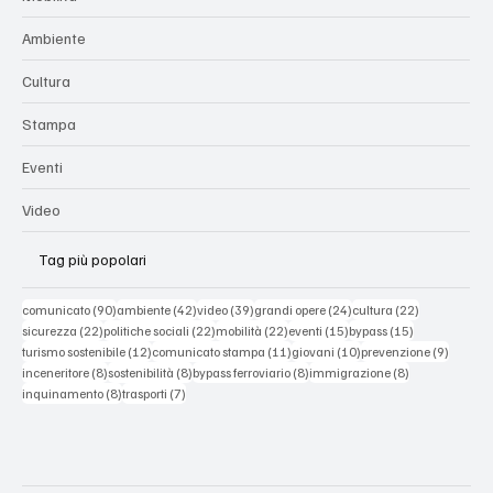
Ambiente
Cultura
Stampa
Eventi
Video
Tag più popolari
90 post
42 post
39 post
24 post
22 post
comunicato
(90)
ambiente
(42)
video
(39)
grandi opere
(24)
cultura
(22)
22 post
22 post
22 post
15 post
15 post
sicurezza
(22)
politiche sociali
(22)
mobilità
(22)
eventi
(15)
bypass
(15)
12 post
11 post
10 post
9 post
turismo sostenibile
(12)
comunicato stampa
(11)
giovani
(10)
prevenzione
(9)
8 post
8 post
8 post
8 post
inceneritore
(8)
sostenibilità
(8)
bypass ferroviario
(8)
immigrazione
(8)
8 post
7 post
inquinamento
(8)
trasporti
(7)