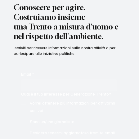
Conoscere per agire.
Costruiamo insieme
una Trento a misura d'uomo e
nel rispetto dell'ambiente.
Iscriviti per ricevere informazioni sulla nostra attività o per
partecipare alle iniziative politiche.
Email
*
Qual è il tuo interesse per Generazione Trento?
Vorrei ottenere più informazioni per attivarmi
con voi
Sono un/una giornalista
Desidero tenermi aggiornata/o tramite email