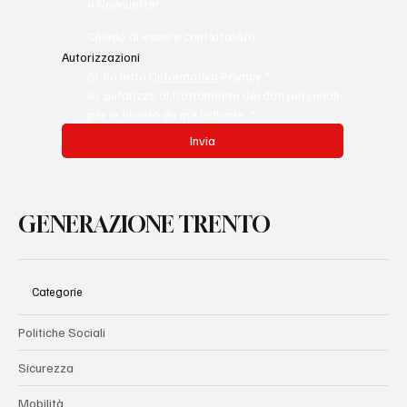
o Newsletter
Chiedo di essere contattata/o.
Autorizzazioni
Sì, ho letto l'
Informativa
 Privacy
*
Sì, autorizzo al trattamento dei dati personali 
per le finalità da me indicate.
*
Invia
GENERAZIONE TRENTO
Categorie
Politiche Sociali
Sicurezza
Mobilità