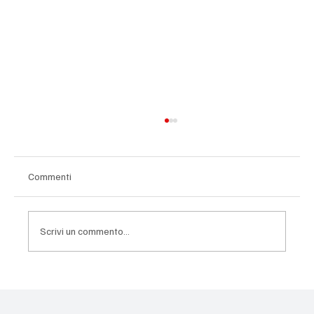
Commenti
Scrivi un commento...
IL DISSENSO È DEMOCRAZIA