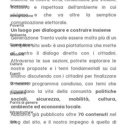
Sicurezza
inclusiva e rispettosa dell’ambiente in cui 
viviamo e che va oltre la semplice 
Immigrazione
comunicazione elettorale.
Povertà
Un luogo per dialogare e costruire insieme
Ambiente
Generazione Trento vuole essere molto più di un 
Grandi opere
semplice sito web: è una piattaforma che mette 
al centro il dialogo diretto con i cittadini. 
Mobilità
Attraverso le sue sezioni, potrete esplorare le 
Cultura
nostre proposte e i temi fondamentali su cui 
Eventi
stiamo discutendo con i cittadini per finalizzare 
il nostro programma condiviso, con temi che 
Comunicato
riguardano la vita della comunità: 
politiche 
Disabilità
sociali, sicurezza, mobilità, cultura, 
Parità di genere
ambiente ed economia locale
.
Infrastrutture
Abbiamo già pubblicato oltre 
70 contenuti
 nel 
blog del sito, e il nostro impegno è quello di 
Link