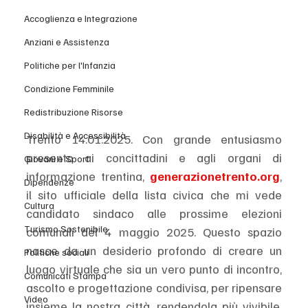
Accoglienza e Integrazione
Anziani e Assistenza
Politiche per l'Infanzia
Condizione Femminile
Redistribuzione Risorse
Disabilità e Accessibilità
Trento 14.01.2025. Con grande entusiasmo 
presento ai concittadini e agli organi di 
Giovani e Sport
informazione trentina, 
generazionetrento.org
, 
Dipendenze
il sito ufficiale della lista civica che mi vede 
Cultura
candidato sindaco alle prossime elezioni 
Turismo Sostenibile
comunali del 4 maggio 2025. Questo spazio 
nasce da un desiderio profondo di creare un 
Politiche sociali
luogo virtuale che sia un vero punto di incontro, 
Comunicati Stampa
ascolto e progettazione condivisa, per ripensare 
Video
insieme la nostra città, rendendola più vivibile, 