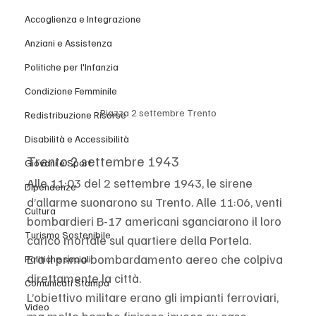
Accoglienza e Integrazione
Anziani e Assistenza
Politiche per l'Infanzia
Condizione Femminile
Piazza 2 settembre Trento
Redistribuzione Risorse
Disabilità e Accessibilità
Trento 2 settembre 1943
Giovani e Sport
Alle 11:03 del 2 settembre 1943, le sirene 
Dipendenze
d’allarme suonarono su Trento. Alle 11:06, venti 
Cultura
bombardieri B-17 americani sganciarono il loro 
Turismo Sostenibile
carico mortale sul quartiere della Portela.
Era il primo bombardamento aereo che colpiva 
Politiche sociali
direttamente la città.
Comunicati Stampa
L’obiettivo militare erano gli impianti ferroviari, 
Video