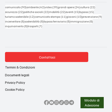
90 post
42 post
39 post
24 post
22 post
comunicato
(90)
ambiente
(42)
video
(39)
grandi opere
(24)
cultura
(22)
22 post
22 post
22 post
15 post
15 post
sicurezza
(22)
politiche sociali
(22)
mobilità
(22)
eventi
(15)
bypass
(15)
12 post
11 post
10 post
9 post
turismo sostenibile
(12)
comunicato stampa
(11)
giovani
(10)
prevenzione
(9)
8 post
8 post
8 post
8 post
inceneritore
(8)
sostenibilità
(8)
bypass ferroviario
(8)
immigrazione
(8)
8 post
7 post
inquinamento
(8)
trasporti
(7)
Contattaci
Termini & Condizioni
Documenti legali
Privacy Policy
Cookie Policy
Modulo di
Adesione