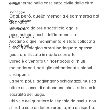
punto fermo nella coscienza civile della città.
Mozioni
Sondaggio
Oggi, però, quella memoria è sommersa dal 
Decoro urbano
degrado
Dove c’era dolore e sacrificio, oggi si 
Commercio
accumulano sacchi dell’immondizia.
Attività consiliare
Accanto a quel monumento, è stata collocata 
Circoscrizioni
un’isola ecologica ormai inadeguata, spesso 
guasta, utilizzata in modo scorretto.
L’area è diventata un ricettacolo di rifiuti 
maleodoranti, bottiglie abbandonate, bidoni 
straripanti.
La sera, poi, si aggiungono schiamazzi, musica 
alta e un senso di abbandono che stride con la 
sacralità del luogo.
Chi vive nel quartiere lo segnala da anni. E non 
si tratta solo di decoro urbano, ma di rispetto.