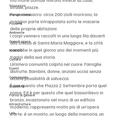
ma molte bombe finirono invece su case, 
Sicurezza
strade, piazze.
Fu un massacro: circa 200 civili morirono, la 
Immigrazione
maggior parte intrappolata sotto le macerie 
Povertà
delle proprie abitazioni.
Ambiente
I corpi vennero raccolti in una lunga fila davanti 
Grandi opere
alla chiesa di Santa Maria Maggiore, e la città 
conobbe in quel giorno uno dei momenti più 
Mobilità
tragici della sua storia.
Cultura
Un’intera comunità colpita nel cuore. Famiglie 
Eventi
distrutte. Bambini, donne, anziani uccisi senza 
Comunicato
alcuna possibilità di salvezza.
È per questo che Piazza 2 Settembre porta quel 
Disabilità
nome. Ed è per questo che quel bassorilievo in 
Parità di genere
bronzo, incastonato nel muro di un edificio 
Infrastrutture
moderno, rappresenta molto più di un'opera 
Link
d’arte: è un monito, un luogo della memoria, un 