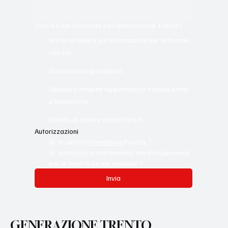
Qual è il tuo interesse per Generazione Trento?
Vorrei ottenere più informazioni per attivarmi
con voi
Sono un/una giornalista
Desidero tenermi aggiornata/o tramite email
o Newsletter
Chiedo di essere contattata/o.
Autorizzazioni
Sì, ho letto l'
Informativa
 Privacy
*
Sì, autorizzo al trattamento dei dati personali 
per le finalità da me indicate.
*
Invia
GENERAZIONE TRENTO