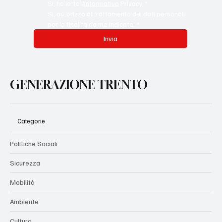
Sì, ho letto l'
Informativa
 Privacy
*
Sì, autorizzo al trattamento dei dati personali 
per le finalità da me indicate.
*
Invia
GENERAZIONE TRENTO
Categorie
Politiche Sociali
Sicurezza
Mobilità
Ambiente
Cultura