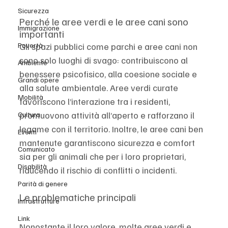
Sicurezza
Perché le aree verdi e le aree cani sono 
Immigrazione
importanti
Gli spazi pubblici come parchi e aree cani non 
Povertà
sono solo luoghi di svago: contribuiscono al 
Ambiente
benessere psicofisico, alla coesione sociale e 
Grandi opere
alla salute ambientale. Aree verdi curate 
Mobilità
favoriscono l’interazione tra i residenti, 
promuovono attività all’aperto e rafforzano il 
Cultura
legame con il territorio. Inoltre, le aree cani ben 
Eventi
mantenute garantiscono sicurezza e comfort 
Comunicato
sia per gli animali che per i loro proprietari, 
Disabilità
riducendo il rischio di conflitti o incidenti.
Parità di genere
Le problematiche principali
Infrastrutture
Link
Nonostante il loro valore, molte aree verdi e 