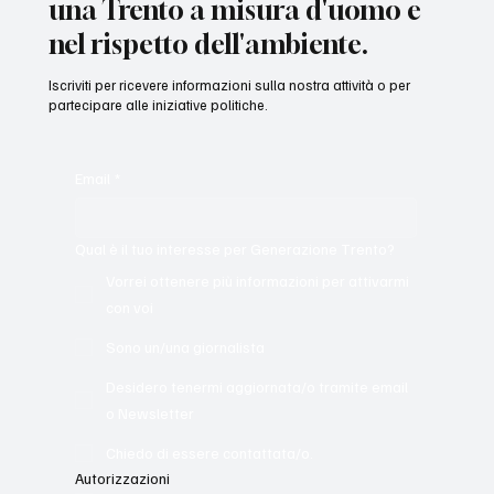
una Trento a misura d'uomo e
nel rispetto dell'ambiente.
Iscriviti per ricevere informazioni sulla nostra attività o per
partecipare alle iniziative politiche.
Email
*
Qual è il tuo interesse per Generazione Trento?
Vorrei ottenere più informazioni per attivarmi
con voi
Sono un/una giornalista
Desidero tenermi aggiornata/o tramite email
o Newsletter
Chiedo di essere contattata/o.
Autorizzazioni