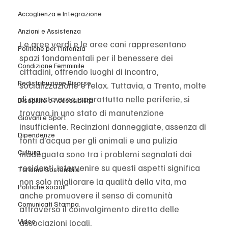
Accoglienza e Integrazione
Anziani e Assistenza
Le aree verdi e le aree cani rappresentano 
Politiche per l'Infanzia
spazi fondamentali per il benessere dei 
Condizione Femminile
cittadini, offrendo luoghi di incontro, 
Redistribuzione Risorse
socializzazione e relax. Tuttavia, a Trento, molte 
di queste aree, soprattutto nelle periferie, si 
Disabilità e Accessibilità
trovano in uno stato di manutenzione 
Giovani e Sport
insufficiente. Recinzioni danneggiate, assenza di 
Dipendenze
fonti d’acqua per gli animali e una pulizia 
Cultura
inadeguata sono tra i problemi segnalati dai 
residenti. Intervenire su questi aspetti significa 
Turismo Sostenibile
non solo migliorare la qualità della vita, ma 
Politiche sociali
anche promuovere il senso di comunità 
Comunicati Stampa
attraverso il coinvolgimento diretto delle 
associazioni locali.
Video