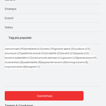
Stampa
Eventi
Video
Tag più popolari
90 post
42 post
39 post
24 post
22 post
comunicato
(90)
ambiente
(42)
video
(39)
grandi opere
(24)
cultura
(22)
22 post
22 post
22 post
15 post
15 post
sicurezza
(22)
politiche sociali
(22)
mobilità
(22)
eventi
(15)
bypass
(15)
12 post
11 post
10 post
9 post
turismo sostenibile
(12)
comunicato stampa
(11)
giovani
(10)
prevenzione
(9)
8 post
8 post
8 post
8 post
inceneritore
(8)
sostenibilità
(8)
bypass ferroviario
(8)
immigrazione
(8)
8 post
7 post
inquinamento
(8)
trasporti
(7)
Contattaci
Termini & Condizioni