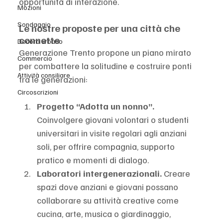
opportunità di interazione.
Mozioni
Sondaggio
Le nostre proposte per una città che 
connette
Decoro urbano
Generazione Trento propone un piano mirato 
Commercio
per combattere la solitudine e costruire ponti 
Attività consiliare
tra le generazioni:
Circoscrizioni
Progetto “Adotta un nonno”. 
Coinvolgere giovani volontari o studenti 
universitari in visite regolari agli anziani 
soli, per offrire compagnia, supporto 
pratico e momenti di dialogo.
Laboratori intergenerazionali. 
Creare 
spazi dove anziani e giovani possano 
collaborare su attività creative come 
cucina, arte, musica o giardinaggio, 