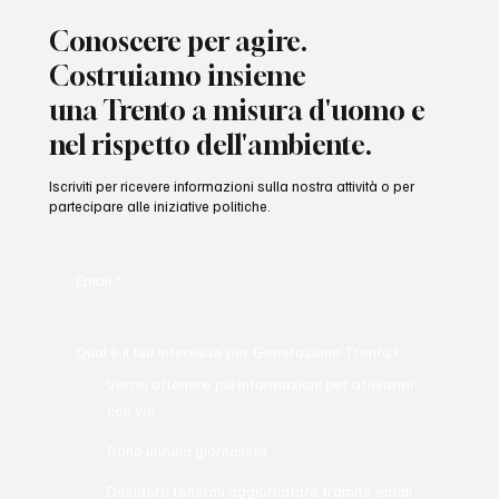
Conoscere per agire.
Costruiamo insieme
una Trento a misura d'uomo e
nel rispetto dell'ambiente.
Iscriviti per ricevere informazioni sulla nostra attività o per
partecipare alle iniziative politiche.
Email
*
Qual è il tuo interesse per Generazione Trento?
Vorrei ottenere più informazioni per attivarmi
con voi
Sono un/una giornalista
Desidero tenermi aggiornata/o tramite email