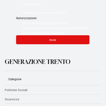
o Newsletter
Chiedo di essere contattata/o.
Autorizzazioni
Sì, ho letto l'
Informativa
 Privacy
*
Sì, autorizzo al trattamento dei dati personali 
per le finalità da me indicate.
*
Invia
GENERAZIONE TRENTO
Categorie
Politiche Sociali
Sicurezza