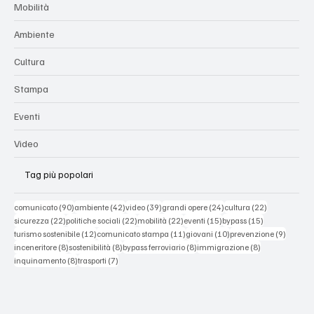
Mobilità
Ambiente
Cultura
Stampa
Eventi
Video
Tag più popolari
90 post
42 post
39 post
24 post
22 post
comunicato
(90)
ambiente
(42)
video
(39)
grandi opere
(24)
cultura
(22)
22 post
22 post
22 post
15 post
15 post
sicurezza
(22)
politiche sociali
(22)
mobilità
(22)
eventi
(15)
bypass
(15)
12 post
11 post
10 post
9 post
turismo sostenibile
(12)
comunicato stampa
(11)
giovani
(10)
prevenzione
(9)
8 post
8 post
8 post
8 post
inceneritore
(8)
sostenibilità
(8)
bypass ferroviario
(8)
immigrazione
(8)
8 post
7 post
inquinamento
(8)
trasporti
(7)