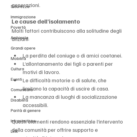
generazioni.
Sicurezza
Immigrazione
Le cause dell’isolamento
Povertà
Molti fattori contribuiscono alla solitudine degli 
Ambiente
anziani:
Grandi opere
La perdita del coniuge o di amici coetanei.
Mobilità
L’allontanamento dei figli o parenti per 
Cultura
motivi di lavoro.
Eventi
Le difficoltà motorie o di salute, che 
limitano la capacità di uscire di casa.
Comunicato
La mancanza di luoghi di socializzazione 
Disabilità
accessibili.
Parità di genere
Questi elementi rendono essenziale l’intervento 
Infrastrutture
della comunità per offrire supporto e 
Link