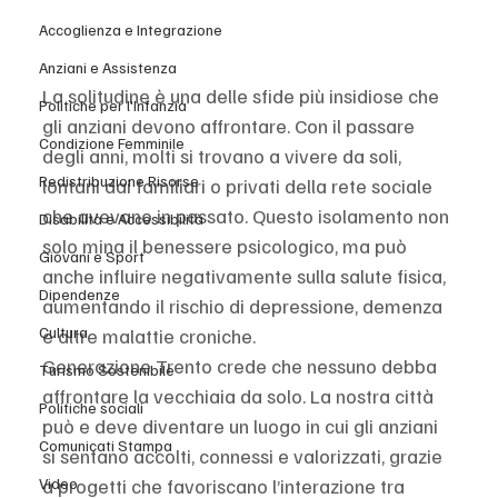
Accoglienza e Integrazione
Anziani e Assistenza
La solitudine è una delle sfide più insidiose che 
Politiche per l'Infanzia
gli anziani devono affrontare. Con il passare 
Condizione Femminile
degli anni, molti si trovano a vivere da soli, 
Redistribuzione Risorse
lontani dai familiari o privati della rete sociale 
che avevano in passato. Questo isolamento non 
Disabilità e Accessibilità
solo mina il benessere psicologico, ma può 
Giovani e Sport
anche influire negativamente sulla salute fisica, 
Dipendenze
aumentando il rischio di depressione, demenza 
Cultura
e altre malattie croniche.
Generazione Trento crede che nessuno debba 
Turismo Sostenibile
affrontare la vecchiaia da solo. La nostra città 
Politiche sociali
può e deve diventare un luogo in cui gli anziani 
Comunicati Stampa
si sentano accolti, connessi e valorizzati, grazie 
a progetti che favoriscano l’interazione tra 
Video