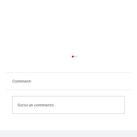
Commenti
Scrivi un commento...
Cittadinanza di comunità: come abbiamo
migliorato la delibera