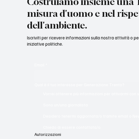
Costruiamo insieme una T
misura d'uomo e nel rispe
dell'ambiente.
Iscriviti per ricevere informazioni sulla nostra attività o p
iniziative politiche.
Email
*
Qual è il tuo interesse per Generazione Trento?
Vorrei ottenere più informazioni per attivarmi con 
Sono un/una giornalista
Desidero tenermi aggiornata/o tramite email o Ne
Chiedo di essere contattata/o.
Autorizzazioni