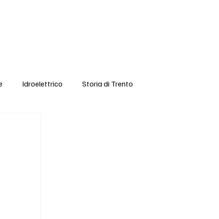
Chi è Geat?
Contatti
Adesione
BLOG
e
Idroelettrico
Storia di Trento
e Femminile
Redistribuzione Risorse
li
Comunicati Stampa
Video
Sicurezza