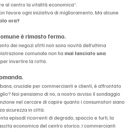
re al centro la vitalità economica”.
on favore ogni iniziativa di miglioramento. Ma alcune 
olo ora?
l Comune è rimasto fermo.
mento dei negozi sfitti non sono novità dell’ultima 
inistrazione comunale non ha 
mai lanciato una 
per invertire la rotta.
 domanda.
bana, cruciale per commercianti e clienti, è affrontato 
glio? Noi pensiamo di no, a nostro avviso il sondaggio 
zione nel cercare di capire quanto i consumatori siano 
 sicurezza in città.
ta episodi ricorrenti di degrado, spaccio e furti, la 
ascita economica del centro storico. I commercianti 