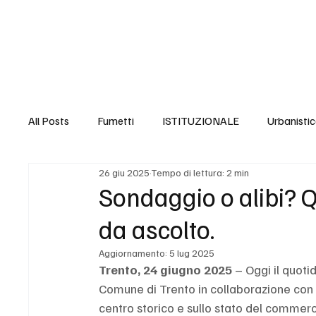
Home
Timer Civico
Politiche Sociali
Sicu
All Posts
Fumetti
ISTITUZIONALE
Urbanisti
26 giu 2025
Tempo di lettura: 2 min
Politiche abitative
Accoglienza e Integrazione
Sondaggio o alibi? Q
da ascolto.
Disabilità e Accessibilità
Giovani e Sport
Dip
Aggiornamento:
5 lug 2025
Trento, 24 giugno 2025
 – Oggi il quoti
Comune di Trento in collaborazione con l’U
Immigrazione
Povertà
Ambiente
Gran
centro storico e sullo stato del commercio