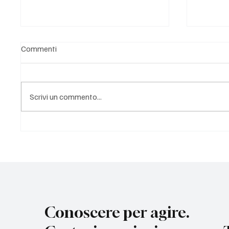
Commenti
Scrivi un commento...
IL DISSENSO È DEMOCRAZIA
Grandi 
così Tre
Conoscere per agire.