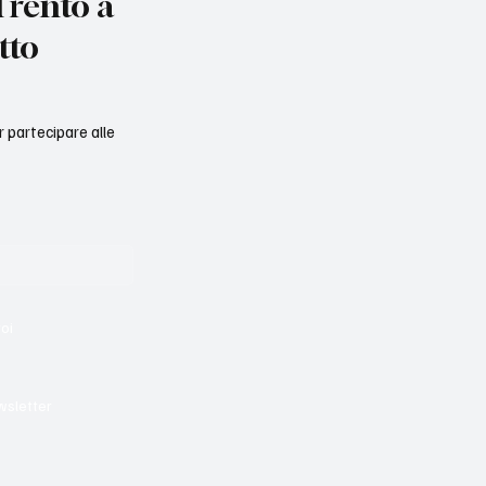
rento a
tto
er partecipare alle
voi
wsletter