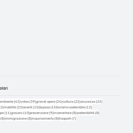
olari
90 post
42 post
39 post
24 post
22 post
22 post
ambiente
(42)
video
(39)
grandi opere
(24)
cultura
(22)
sicurezza
(22)
22 post
22 post
15 post
15 post
12 post
22)
mobilità
(22)
eventi
(15)
bypass
(15)
turismo sostenibile
(12)
11 post
10 post
9 post
8 post
8 post
mpa
(11)
giovani
(10)
prevenzione
(9)
inceneritore
(8)
sostenibilità
(8)
8 post
8 post
8 post
7 post
(8)
immigrazione
(8)
inquinamento
(8)
trasporti
(7)