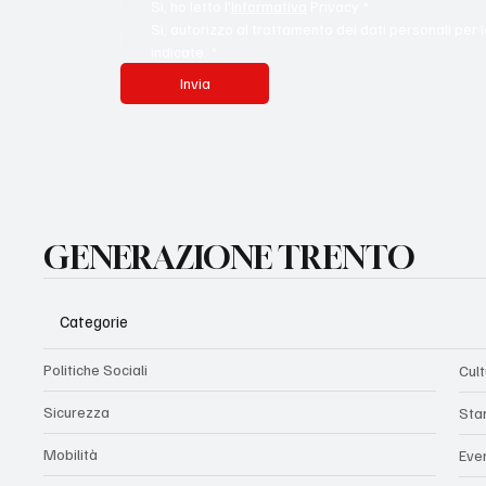
Sì, ho letto l'
Informativa
 Privacy
*
Sì, autorizzo al trattamento dei dati personali per l
indicate.
*
Invia
GENERAZIONE TRENTO
Categorie
Politiche Sociali
Cul
Sicurezza
Sta
Mobilità
Eve