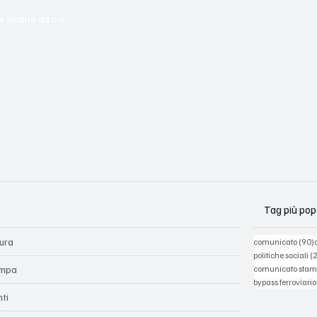
e finalità da me 
Tag più pop
tura
comunicato
(90)
politiche sociali
(
mpa
comunicato sta
bypass ferroviario
nti