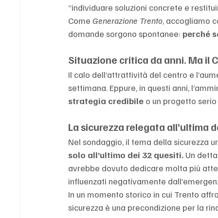
“individuare soluzioni concrete e restitui
Come 
Generazione Trento
, accogliamo c
domande sorgono spontanee: 
perché s
Situazione critica da anni. Ma i
Il calo dell’attrattività del centro e l’au
settimana. Eppure, in questi anni, l’amm
strategia credibile
 o un progetto serio 
La sicurezza relegata all’ultima
Nel sondaggio, il tema della sicurezza ur
solo all’ultimo dei 32 quesiti.
 Un detta
avrebbe dovuto dedicare molta più atten
influenzati negativamente dall’emergenza
In
 un momento storico in cui Trento affron
sicurezza è una precondizione per la rin