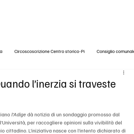
rezza
Mobilità
Ambiente
Cultura
Eventi
Video
Stampa
ca
Circoscoscrizione Centro storico-Pi
Consiglio comunal
Anziani e Assistenza
Politiche per l'Infanzia
Condizion
uando l’inerzia si traveste
endenze
Cultura
Turismo Sostenibile
Politiche socia
diano 
l’Adige
 dà notizia di un sondaggio promosso dal 
niversità, per raccogliere opinioni sulla vivibilità del 
di opere
Mobilità
Cultura
Eventi
Comunicato
 cittadino. L’iniziativa nasce con l’intento dichiarato di 