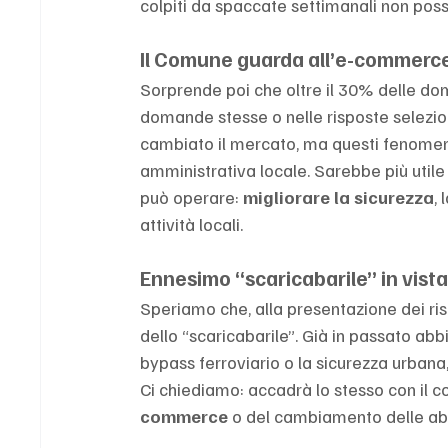
colpiti da spaccate settimanali non pos
Il Comune guarda all’e-commerc
Sorprende poi che oltre il 30% delle do
domande stesse o nelle risposte selezion
cambiato il mercato, ma questi fenomeni 
amministrativa locale. Sarebbe più utile
può operare: 
migliorare la sicurezza
,
attività locali.
Ennesimo “scaricabarile” in vist
Speriamo che, alla presentazione dei risu
dello “scaricabarile”. Già in passato abb
bypass ferroviario o la sicurezza urbana, d
Ci chiediamo: accadrà lo stesso con il 
commerce
 o del cambiamento delle abi