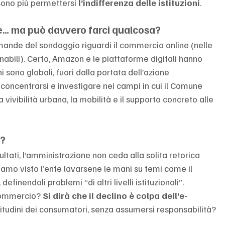
sono più permettersi 
l’indifferenza delle istituzioni
.
e… ma può davvero farci qualcosa?
mande del sondaggio riguardi il commercio online (nelle 
abili). Certo, Amazon e le piattaforme digitali hanno 
sono globali, fuori dalla portata dell’azione 
 concentrarsi e investigare nei campi in cui il Comune 
 la vivibilità urbana, la mobilità e il supporto concreto alle 
a?
ltati, l’amministrazione non ceda alla solita retorica 
iamo visto l’ente lavarsene le mani su temi come il 
efinendoli problemi “di altri livelli istituzionali”.
commercio? 
Si dirà che il declino è colpa dell’e-
tudini dei consumatori, senza assumersi responsabilità?