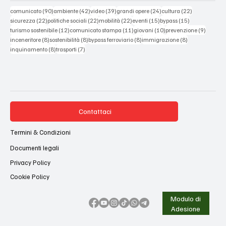
90 post
42 post
39 post
24 post
22 post
comunicato
(90)
ambiente
(42)
video
(39)
grandi opere
(24)
cultura
(22)
22 post
22 post
22 post
15 post
15 post
sicurezza
(22)
politiche sociali
(22)
mobilità
(22)
eventi
(15)
bypass
(15)
12 post
11 post
10 post
9 post
turismo sostenibile
(12)
comunicato stampa
(11)
giovani
(10)
prevenzione
(9)
8 post
8 post
8 post
8 post
inceneritore
(8)
sostenibilità
(8)
bypass ferroviario
(8)
immigrazione
(8)
8 post
7 post
inquinamento
(8)
trasporti
(7)
Contattaci
Termini & Condizioni
Documenti legali
Privacy Policy
Cookie Policy
Modulo di
Adesione