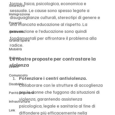
forme: fisica, psicologica, economica e 
Sicurezza
sessuale. Le cause sono spesso legate a 
Immigrazione
disuguaglianze culturali, stereotipi di genere e 
Povertà
una mancata educazione al rispetto. La 
prevenzione e l’educazione sono quindi 
Ambiente
fondamentali per affrontare il problema alla 
Grandi opere
radice.
Mobilità
Le nostre proposte per contrastare la 
Cultura
violenza
Eventi
Comunicato
Potenziare i centri antiviolenza. 
Disabilità
Collaborare con le strutture di accoglienza 
per le donne che fuggono da situazioni di 
Parità di genere
violenza, garantendo assistenza 
Infrastrutture
psicologica, legale e sanitaria al fine di 
Link
diffondere più efficacemente nella 