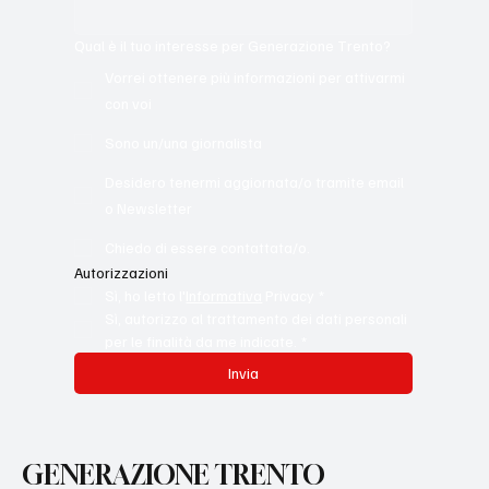
Qual è il tuo interesse per Generazione Trento?
Vorrei ottenere più informazioni per attivarmi
con voi
Sono un/una giornalista
Desidero tenermi aggiornata/o tramite email
o Newsletter
Chiedo di essere contattata/o.
Autorizzazioni
Sì, ho letto l'
Informativa
 Privacy
*
Sì, autorizzo al trattamento dei dati personali 
per le finalità da me indicate.
*
Invia
GENERAZIONE TRENTO