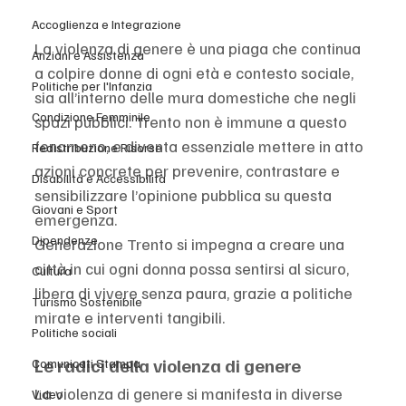
Accoglienza e Integrazione
La violenza di genere è una piaga che continua 
Anziani e Assistenza
a colpire donne di ogni età e contesto sociale, 
Politiche per l'Infanzia
sia all’interno delle mura domestiche che negli 
Condizione Femminile
spazi pubblici. Trento non è immune a questo 
fenomeno, e diventa essenziale mettere in atto 
Redistribuzione Risorse
azioni concrete per prevenire, contrastare e 
Disabilità e Accessibilità
sensibilizzare l’opinione pubblica su questa 
Giovani e Sport
emergenza.
Dipendenze
Generazione Trento si impegna a creare una 
città in cui ogni donna possa sentirsi al sicuro, 
Cultura
libera di vivere senza paura, grazie a politiche 
Turismo Sostenibile
mirate e interventi tangibili.
Politiche sociali
Le radici della violenza di genere
Comunicati Stampa
La violenza di genere si manifesta in diverse 
Video