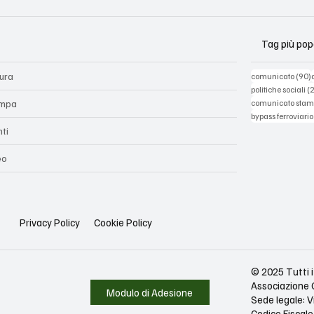
Tag più pop
tura
comunicato
(90)
politiche sociali
(
mpa
comunicato sta
bypass ferroviario
nti
eo
Privacy Policy
Cookie Policy
© 2025 Tutti i 
Associazione 
Modulo di Adesione
Sede legale: V
Codice Fisca