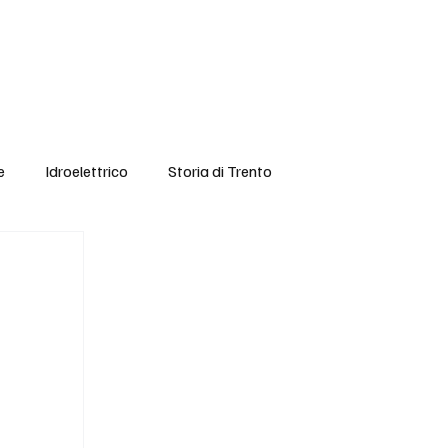
Chi è Geat?
Contatti
Adesione
BLOG
e
Idroelettrico
Storia di Trento
e Femminile
Redistribuzione Risorse
li
Comunicati Stampa
Video
Sicurezza