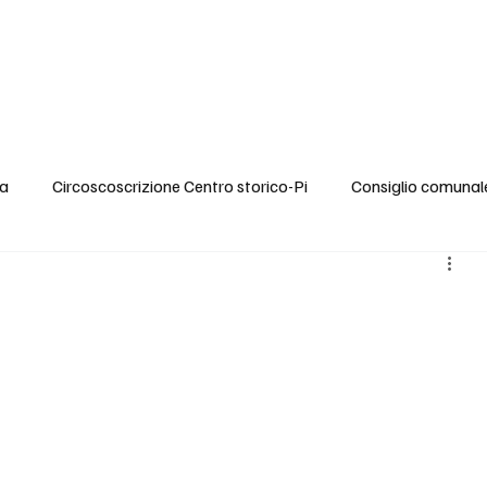
rezza
Mobilità
Ambiente
Cultura
Eventi
Video
Stampa
ca
Circoscoscrizione Centro storico-Pi
Consiglio comunal
Anziani e Assistenza
Politiche per l'Infanzia
Condizion
endenze
Cultura
Turismo Sostenibile
Politiche socia
di opere
Mobilità
Cultura
Eventi
Comunicato