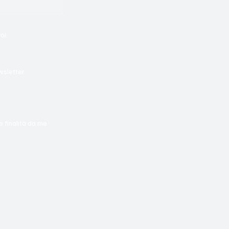
voi
wsletter
e finalità da me 