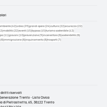
olari
90 post
42 post
39 post
24 post
22 post
22 post
ambiente
(42)
video
(39)
grandi opere
(24)
cultura
(22)
sicurezza
(22)
22 post
22 post
15 post
15 post
12 post
22)
mobilità
(22)
eventi
(15)
bypass
(15)
turismo sostenibile
(12)
11 post
10 post
9 post
8 post
8 post
mpa
(11)
giovani
(10)
prevenzione
(9)
inceneritore
(8)
sostenibilità
(8)
8 post
8 post
8 post
7 post
(8)
immigrazione
(8)
inquinamento
(8)
trasporti
(7)
diritti riservati
Generazione Trento - Lista Civica
ia di Pietrastretta, 65, 38122 Trento
le 96123944221