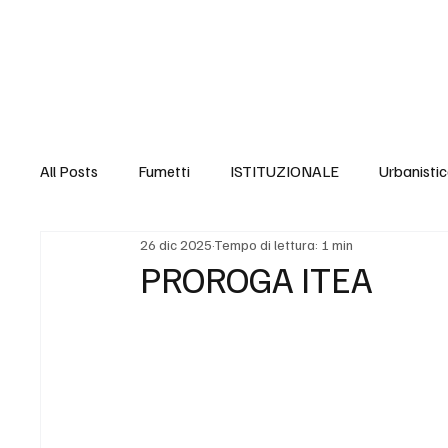
Home
Timer Civico
Politiche Sociali
Sicu
All Posts
Fumetti
ISTITUZIONALE
Urbanisti
26 dic 2025
Tempo di lettura: 1 min
Politiche abitative
Accoglienza e Integrazione
PROROGA ITEA
Disabilità e Accessibilità
Giovani e Sport
Dip
Immigrazione
Povertà
Ambiente
Gran