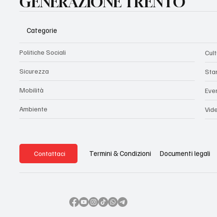
GENERAZIONE TRENTO
Categorie
Politiche Sociali
Cul
Sicurezza
Sta
Mobilità
Eve
Ambiente
Vid
Termini & Condizioni
Documenti legali
Contattaci