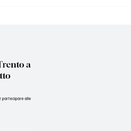
a pasticcia sull’IM.I.S.:
Alloggi comunali: ancor
gli affitti calmierati
proroghe a ITEA, zero s
rento a
tto
er partecipare alle