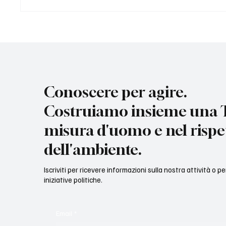
Casa: perché il nostro voto è
La Giunt
critico e condizionato
colpiti 
Conoscere per agire.
Costruiamo insieme una T
misura d'uomo e nel rispe
dell'ambiente.
Iscriviti per ricevere informazioni sulla nostra attività o p
iniziative politiche.
Email
*