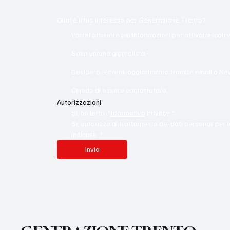
Qual è il tuo interesse per Generazione Trento?
Vorrei ottenere più informazioni per attivarmi con 
Sono un/una giornalista
Desidero tenermi aggiornata/o tramite email o Ne
Chiedo di essere contattata/o.
Autorizzazioni
Sì, ho letto l'
Informativa
 Privacy
*
Sì, autorizzo al trattamento dei dati personali per l
indicate.
*
Invia