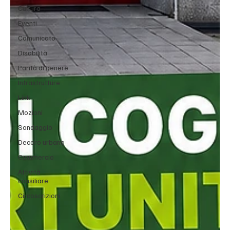
Cultura
Eventi
Comunicato
Disabilità
Parità di genere
Infrastrutture
Link
Mozioni
Sondaggio
Decoro urbano
Commercio
Attività
consiliare
Circoscrizioni