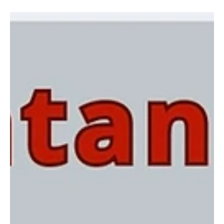
23 lug
Tempo di lettura: 1 min
Circoscrizioni
CIRCOSCRIZIONE SARDAGNA
Sardagna: più controlli, più garanzie Abbiamo presentato
un’interrogazione al Sindaco e alla Giunta sul progetto di chiusura
dell’ex discarica di Sardagna, raccogliendo le richieste avanzate
dalla Circoscrizione. La richiesta principale è semplice: i controlli
sui materiali non vengano effettuati soltanto prima del trasporto,