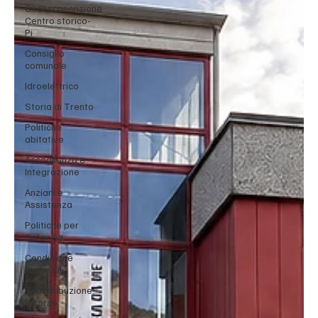
Circoscoscrizione
Centro storico-
Pi
Consiglio
comunale
Idroelettrico
Storia di Trento
Politiche
abitative
Accoglienza e
Integrazione
Anziani e
Assistenza
Politiche per
l'Infanzia
Condizione
Femminile
Redistribuzione
Risorse