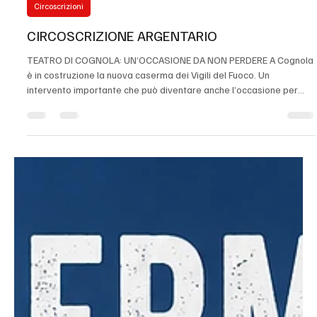
1 ago
Tempo di lettura: 1 min
Circoscrizioni
CIRCOSCRIZIONE ARGENTARIO
TEATRO DI COGNOLA: UN’OCCASIONE DA NON PERDERE A Cognola
è in costruzione la nuova caserma dei Vigili del Fuoco. Un
intervento importante che può diventare anche l’occasione per
valorizzare il vicino Teatro di Cognola. Migliorare l’accesso e
rendere questo spazio ancora più funzionale significherebbe
offrire nuove opportunità ad associazioni, scuole e cittadini
dell’Argentario. Come stiamo facendo in tutte le circoscrizioni,
vogliamo ascoltare il territorio per trasformare le