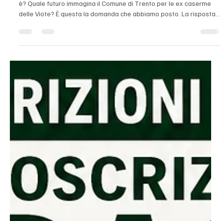
28 lug
Tempo di lettura: 2 min
Circoscrizioni
CIRCOSCRIZIONE BONDONE
Le ex caserme delle Viote: due pagine di risposta, ma il futuro qual
è? Quale futuro immagina il Comune di Trento per le ex caserme
delle Viote? È questa la domanda che abbiamo posto. La risposta
ricevuta è articolata: richiama l’Agenda Monte Bondone 2035, la
Cabina di Regia, l’Osservatorio del Monte Bondone, ricorda che il
complesso appartiene alla Provincia e informa che è previsto un
concorso di idee. IRS-2026-147. Risposta.pdf Ma alla domanda
principale non arriva una ris