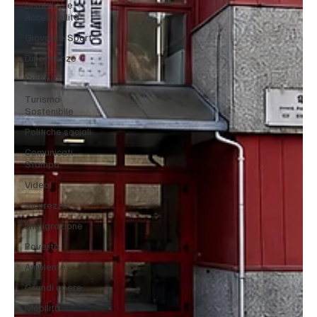
Disabilità e
Accessibilità
Giovani e Sport
Dipendenze
Cultura
Turismo
Sostenibile
Politiche sociali
Comunicati
Stampa
Video
Sicurezza
Immigrazione
Povertà
Ambiente
Grandi opere
Mobilità